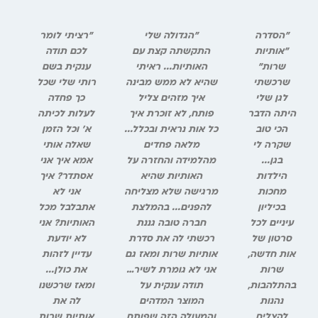
"הסדרה
"הגדולה שלי
"רציתי לומר
"אותיות
התקשתה קצת עם
לכם תודה
שרות"
האותיות... ראיתי
ענקית בשם
שרכשתי
שהיא לא ממש מבינה
רותי שלי שכל
לגן שלי
איך מזהים צליל
כך פחדה
היתה הדבר
פותח, לא זוכרת איך
לעלות לכיתה
הכי טוב
כל אות נראית ובכלל...
א' וכל הזמן
שקרה לי
מלאה פחדים
שאלה אותי
בגן...
מהלמידה והחזרה על
אמא איך אני
הילדות
האותיות שהיא
אסתדר? איך
מחכות
מרגישה שלא מצליחה
אני לא
בכיליון
להפנים... בהמלצת
אתבלבל מכל
עיניים לכל
חברה טובה גננת
האותיות? אני
סרטון של
רכשתי לה את סדרת
לא יודעת
אות חדשה,
אותיות שרות ומאז גם
עדיין לזהות
שרות
אני לא גומרת לשיר…
את כולן...
בהתלהבות,
תודה ענקית על
ומאז שרכשנו
נהנות
המוצר המדהים
לה את
להצליח
והמעולה הזה שפותח
אותיות שרות