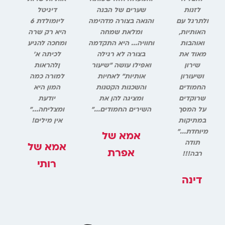
לזנות
שערים של הבנה
דיגיטל
ולתרגל עם
והנאה בצורה מדהימה
ליומולדת 6
האותיות,
ומלאת שמחה
היא רק שרה
ואוהבות
וחוויה... היא התקדמה
ומחכה להגיע
מאוד את
בצורה לא רגילה
לכיתה א'
שירון
ואפילו עושה "שיעור
ןלהראות
ושיעורון
אותיות" לאחיות
למורה כמה
החמודים
והשכנות הקטנות
המון היא
שרוקדים
ומציגה להן את
יודעת
על המסך
השירים החמודים..."
ומצליחה..."
במתיקות
אין מילים!
מיוחדת..."
אמא של
תודה
אמא של
אפרת
רבה!!!
רותי
דינה