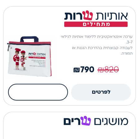
מילים
ערכה פיזית
שרות
ערכה אינטראקטיבית ללימוד אותיות לגילאי
3-7.
לעבודה קבוצתית בהדרכת הגננת או
המורה.
₪
790
₪
820
כמות
לפרטים
הוספה לסל
של
אותיות
ערכה פיזית
שרות
למתחילים