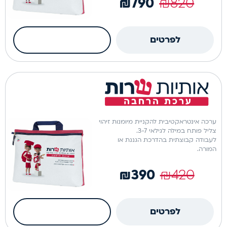
₪
790
₪
820
כמות
לפרטים
הוספה לסל
של
אותיות
ערכה פיזית
שרות
למתקדמים
ערכה אינטראקטיבית להקניית מיומנות זיהוי
צליל פותח במילה לגילאי 3-7.
לעבודה קבוצתית בהדרכת הגננת או
המורה.
₪
390
₪
420
כמות
לפרטים
הוספה לסל
של