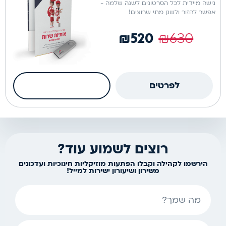
גישה מיידית לכל הסרטונים לשנה שלמה -
סרטונים
אפשר לחזור ולשנן מתי שרוצים!
בלבד!
₪
520
₪
630
גישה
ל
כמות
-
לפרטים
הוספה לסל
של
3
אותיות
שנים
שרות
דיגיטל
רוצים לשמוע עוד?
|
הירשמו לקהילה וקבלו הפתעות מוזיקליות חינוכיות ועדכונים
משירון ושיעורון ישירות למייל!
סרטונים
שם
בלבד!
גישה