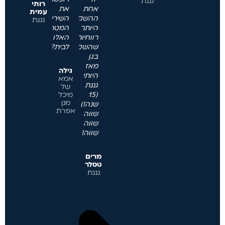
גננת
רותי
אחת
את
עמית
ההשקעות
השירים
גננת
היותר
המטריפים
רווחיות
האלו
שהשקעתי
לבית?
בגן
מאז
גילה
היותי
אמא
גננת
של
(15
מיכל
מגן
שנה!)
אפרת
שווה
שווה
שווה!
מרים
טסלר
גננת