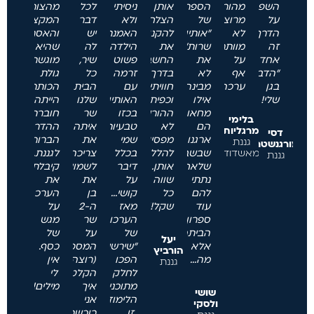
השפה
מהורים
הספרון
אותן
ניסיתי
לכל
מהצורה
על
מרוצים.
של
הצלחתי
ולא
דבר
המקצועית
הדרך.
לא
"אותיות
להקנות
האמנתי.
יש
והאסתטית
זה
מוותרת
שרות".
את
הילדה
לה
שהיא
אחד
על
את
החשבון
פשוט
שיר,
מוגשת.
"הדברים"
אף
לא
בדרך
זרמה
כל
גולת
בגן
ערכה
מבינה
חוויתית
עם
הבית
הכותרת
שלי!
אילו
וכפית.
האותיות
שלנו
הייתה
מחאות
ההורים
בכזו
שר
חוברת
בלימי
הם
לא
טבעיות
איתה.
ההדרכה
מרגליות
דסי
ארגנו...עד
מפסיקים
שמי
את
הברורה
גננת
מורגנשטרן
מאשדוד
שבשבוע
להלל
בכלל
צריכה
לגננת.
גננת
שלאחריו
אותן.
דיבר
לשמוע
קיבלתי
נתתי
שווה
על
את
את
להם
כל
קושי...
בן
הערכה
עוד
שקל!!!
מאז
ה-2
על
ספרון
הערכות
שר
מגש
הביתה,
של
על
של
יעל
אלא
"שירשיעור"
המספרים.
כסף.
הורביץ
מה...
הפכו
(רוצה
אין
גננת
לחלק
הקלטות?)
לי
מתוכנית
איך
מילים!
שושי
הלימודים.
אני
ולסקי
זו
רוכשת