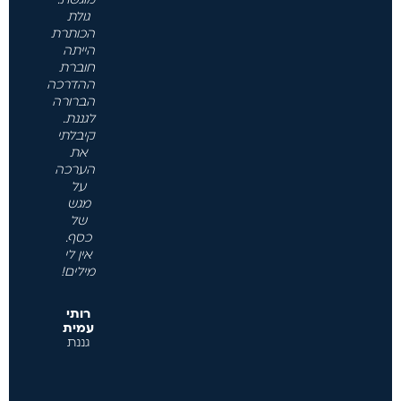
גולת
הכותרת
הייתה
חוברת
ההדרכה
הברורה
לגננת.
קיבלתי
את
הערכה
על
מגש
של
כסף.
אין לי
מילים!
רותי
עמית
גננת