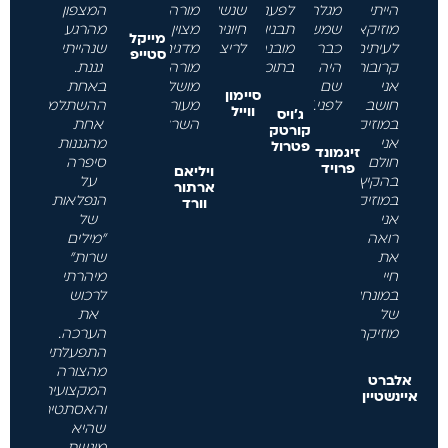
הייתי
מגלה
לפענח
שנשימה
מורה
המצפון
מוזיקאי.
שמשורר
תבניות
חיונית
מצוין
מהרגע
מייקל
לעיתים
כבר
מובנה
לריצה."
מדגים.
שנהייתי
סטייפ
קרובות
היה
בתוכנו."
מורה
גננת.
אני
שם
מושלם
באחת
סיימון
חושב
לפני."
מעורר
ההשתלמויות
ווייל
ג'ויס
במוזיקה.
השראה."
אחת
קורטק
אני
מהגננות
פטרול
זיגמונד
חולם
סיפרה
פרויד
ויליאם
בהקיץ
על
ארתור
במוזיקה.
הנפלאות
וורד
אני
של
רואה
"מילים
את
שרות"
חיי
מיהרתי
במונחים
לרכוש
של
את
מוזיקה"
הערכה.
התפעלתי
מהצורה
אלברט
המקצועית
איינשטיין
והאסתטית
שהיא
מוגשת.