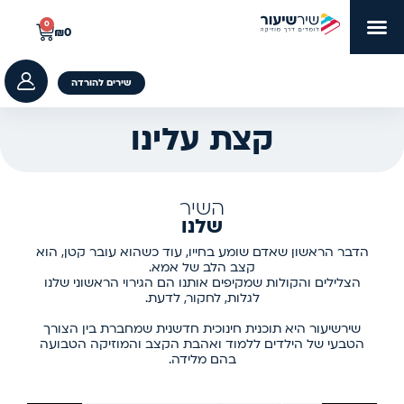
ילוג
תפריט
0
עגלת
₪
0
קניות
תוכן
דברו איתנו
סדרות פיזיות
סדרות דיגיטליות
C
u
שירים להורדה
s
t
קצת עלינו
o
m
_
i
השיר
c
שלנו
o
n
הדבר הראשון שאדם שומע בחייו, עוד כשהוא עובר קטן, הוא
s
קצב הלב של אמא.
s
הצלילים והקולות שמקיפים אותנו הם הגירוי הראשוני שלנו
-
לגלות, לחקור, לדעת.
u
שירשיעור היא תוכנית חינוכית חדשנית שמחברת בין הצורך
s
הטבעי של הילדים ללמוד ואהבת הקצב והמוזיקה הטבועה
e
בהם מלידה.
r