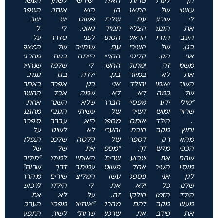
הן
לערכות
שרות"
האלו
"שירשיעור"
לשתף
העשרת
עושות
של
התאהבתי
הן
הוא
אותך,
השפה
לי
שירשיעור
עם
שליחות!!!
פשוט
יש
ישב
את
הגננת
הצליל
תמיד
גאוני.
לי
לי
העבודה
הוירטואלית
הראשון.
הסתבכתי
לפני
סדרה
על
בגן.
של
השירים
עם
שנתיים
של
המצפון
אני
הגן.
קליטים
הקניית
הייתה
בנות
מהרגע
משמיעה
זה
ומתוקים
החשבון
לי
שלמדו
שנהייתי
את
לא
במיוחד
בגן.
ילדה
בגן
גננת.
השירים
יאומן
והילדים
אני
בגן
אפרת,
באחת
של
כמה
לא
לא
שמה
אבל
ההשתלמויות
"מילים
ידע
מפסיקים
חברה
שלא
השנה
אחת
שרות"
ומושגים
לשיר
של
עשיתי
הגננת
מהגננות
.
הילדים
אותם.
מספרים.
היא
עברה
סיפרה
וחוץ
מקבלים
חיבת
והערכות
לא
לשיטה
על
מהאווירה
רק
לספר
של
קלטה
שלכם
הנפלאות
הכפית
מלשמוע
לך,
"מספרים
את
של
של
שהם
את
שבוע
שרים"
האותיות.
למידה
"מילים
מוסיפים
השירים.
אחד
פשוט
עמיתה
דרך
שרות"
לגן
אני
פספסתי
עשו
המליצה
שירים.
מיהרתי
שלנו.
כל
ולא
את
לי
הילדה
לרכוש
הילדים
הזמן
חילקתי
זה.
על
לא
את
מעשירים
מקבלת
להם
מהרגע
"אותיות
מפסיקה
הערכה.
את
פידבקים
את
שרכשתי
שרות"
לשיר.
התפעלתי