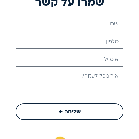
שמרו על קשר
שם
טלפון
אימייל
הודעה
שליחה ←
Play
Video