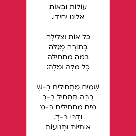
עוֹלוֹת וּבָאוֹת
אלינו יחידו.
כָּל אוֹת וּצְלִילָהּ
בְּתוֹרָהּ מְגַלָּה
במה מתחילה
כָּל מִלָּה וּמִלָּה:
שָׁמַיִם מַתְחִילִים בְּ-שָׁ
בֻּבָּה תַּתְחִיל בְּ-בֻּ
מַיִם מַתְחִילִים בְּ-מַ
וְדֻבִּי בְּ-דֻ.
אוֹתִיּוֹת וּתְנוּעוֹת