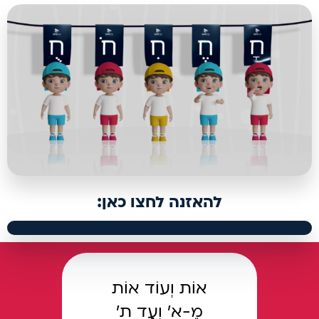
להאזנה לחצו כאן:
אוֹת וְעוֹד אוֹת
מֵ-א' וְעַד ת'