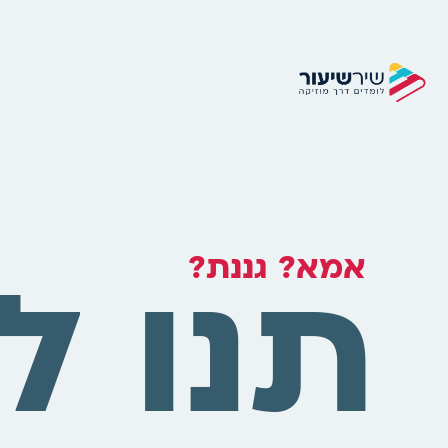
תנו ל
אמא? גננת?