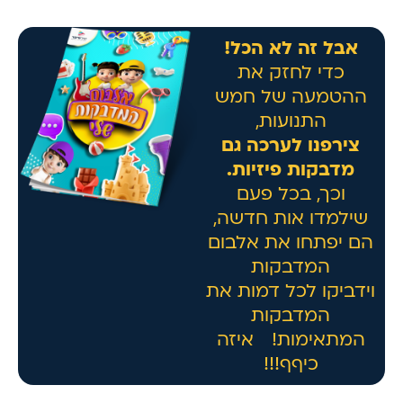
אבל זה לא הכל!
כדי לחזק את
ההטמעה של חמש
התנועות,
צירפנו לערכה גם
מדבקות פיזיות.
וכך, בכל פעם
שילמדו אות חדשה,
הם יפתחו את אלבום
המדבקות
וידביקו לכל דמות את
המדבקות
המתאימות! איזה
כיףף!!!