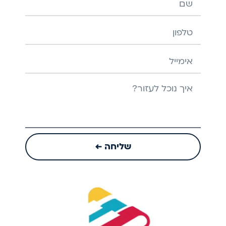
שם
טלפון
אימייל
הודעה
שליחה ←
Play
Video