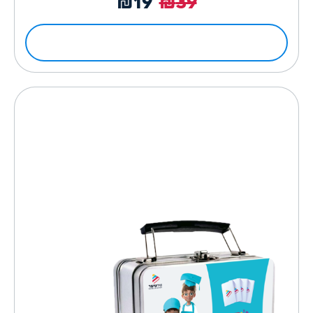
₪
19
₪
39
לפרטים ולרכישה
להיט השנה לגני ילדים ובתי ספר!
משחקים