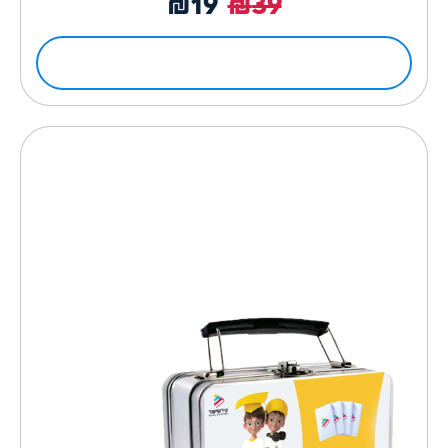
₪
19
₪
39
לפרטים ולרכישה
להיט השנה לגני ילדים ובתי ספר!
משחקים