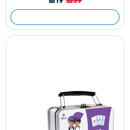
₪
19
₪
39
לפרטים ולרכישה
להיט השנה לגני ילדים ובתי ספר!
משחקים