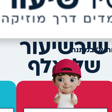
שירשיעור
ת א' במתנה
של אלף